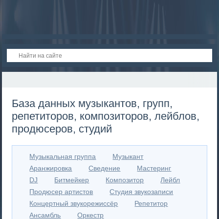
База данных музыкантов, групп,
репетиторов, композиторов, лейблов,
продюсеров, студий
Музыкальная группа
Музыкант
Аранжировка
Сведение
Мастеринг
DJ
Битмейкер
Композитор
Лейбл
Продюсер артистов
Студия звукозаписи
Концертный звукорежиссёр
Репетитор
Ансамбль
Оркестр