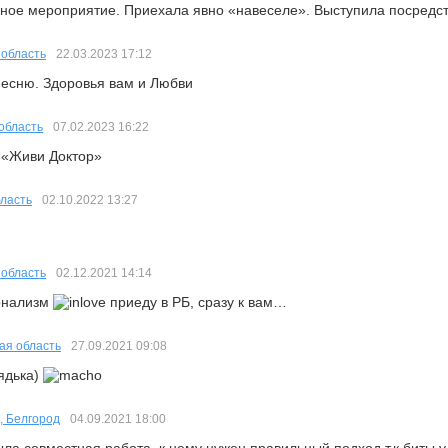
ное мероприятие. Приехала явно «навеселе». Выступила посредст
 область
22.03.2023
17:12
песню. Здоровья вам и Любви
область
07.02.2023
16:22
 «Живи Доктор»
ласть
02.10.2022
13:27
 область
02.12.2021
14:14
онализм
приеду в РБ, сразу к вам…
ая область
27.09.2021
09:08
ядька)
 Белгород
04.09.2021
18:00