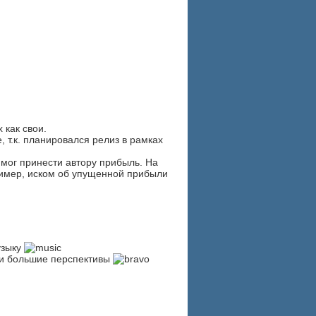
 как свои.
, т.к. планировался релиз в рамках
 мог принести автору прибыль. На
ример, иском об упущенной прибыли
узыку
ии большие перспективы