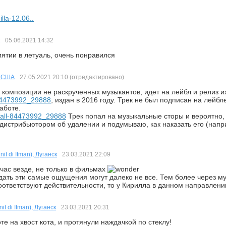
lla-12.06..
05.06.2021
14:32
ятии в летуаль, очень понравился
, США
27.05.2021
20:10
(отредактировано)
композиции не раскрученных музыкантов, идет на лейбл и релиз их
84473992_29888
, издан в 2016 году. Трек не был подписан на лейбле
аботе.
all-84473992_29888
Трек попал на музыкальные сторы и вероятно,
дистрибьютором об удалении и подумываю, как наказать его (нап
t di Ifman), Луганск
23.03.2021
22:09
час везде, не только в фильмах
ать эти самые ощущения могут далеко не все. Тем более через м
ответствуют действительности, то у Кирилла в данном направлен
t di Ifman), Луганск
23.03.2021
20:31
е на хвост кота, и протянули наждачкой по стеклу!