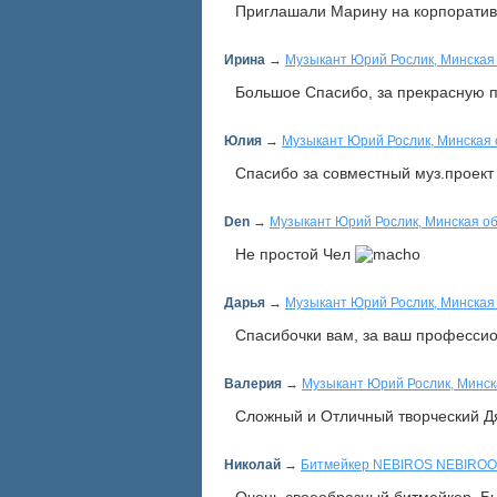
Приглашали Марину на корпоратив
Ирина
→
Музыкант Юрий Рослик, Минская
Большое Спасибо, за прекрасную 
Юлия
→
Музыкант Юрий Рослик, Минская 
Спасибо за совместный муз.проект
Den
→
Музыкант Юрий Рослик, Минская об
Не простой Чел
Дарья
→
Музыкант Юрий Рослик, Минская
Спасибочки вам, за ваш професси
Валерия
→
Музыкант Юрий Рослик, Минск
Сложный и Отличный творческий Д
Николай
→
Битмейкер NEBIROS NEBIROO,