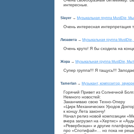
Очень своеобразный битмейкер. Бы
интересные.
Slayer
→
Музыкальная группа MustDie, М
Очень интересная интерпретация т
Лизавета
→
Музыкальная группа MustDie
Очень круто! Я бы сходила на конце
Жора
→
Музыкальная группа MustDie, Мы
Супер группа!!! Я тащусь!!! Заподае
Tamerlan
→
Музыкант, композитор, звукор
Горячий Привет из Солнечной Болг
Немного новостей:
Заканчиваю свою Техно-Оперу
«Цирк Механических Уродов Докто
к концу Лета закончу!
Начал релиз новой композиции «М
вчера загрузил на «Хертис» и «Ауд
«Ревербнэшн» и другие платформ
про «Спотифай»… но пока не решил