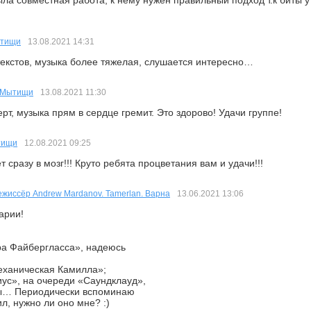
ла совместная работа, к нему нужен правильный подход т.к биты у
ытищи
13.08.2021
14:31
екстов, музыка более тяжелая, слушается интересно…
, Мытищи
13.08.2021
11:30
рт, музыка прям в сердце гремит. Это здорово! Удачи группе!
тищи
12.08.2021
09:25
т сразу в мозг!!! Круто ребята процветания вам и удачи!!!
ежиссёр Andrew Mardanov. Tamerlan. Варна
13.06.2021
13:06
арии!
ра Файбергласса», надеюсь
еханическая Камилла»;
иус», на очереди «Саундклауд»,
ы… Периодически вспоминаю
, нужно ли оно мне? :)