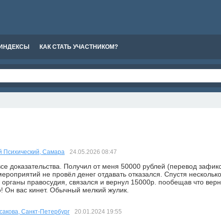
ИНДЕКСЫ
КАК СТАТЬ УЧАСТНИКОМ?
й Психический, Самара
24.05.2026
08:47
все доказательства. Получил от меня 50000 рублей (перевод зафик
ероприятий не провёл денег отдавать отказался. Спустя несколько 
 органы правосудия, связался и вернул 15000р. пообещав что верн
! Он вас кинет. Обычный мелкий жулик.
сакова, Санкт-Петербург
20.01.2024
19:55