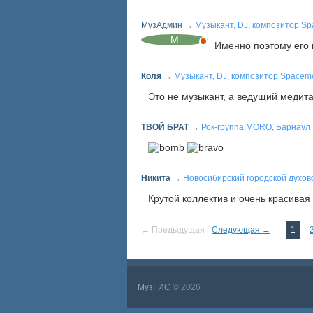
МузАдмин
→
Музыкант, DJ, композитор Sp
Именно поэтому его 
Коля
→
Музыкант, DJ, композитор Spaceme
Это не музыкант, а ведущий медита
ТВОЙ БРАТ
→
Рок-группа MORO, Барнаул
Никита
→
Новосибирский городской духов
Крутой коллектив и очень красивая
← Предыдущая
Следующая →
1
МузГИС
© 2026