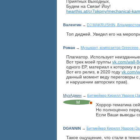
Приятных Выходных,
Будем на Связи! Йоу!
hearthis.at/cr7pkpny/mechanical-kami
Валентин
→
DJ MAKRUSHIN, Владивосток
Топ диджей. Увидел его на меропри
Роман
→
Музыкант, композитор Greeceee
Плагиатор. Использует неизданные 
Вот трек моей группы
vk.com/wall-
одного EP, материал к которому в р
Вот его релиз, в 2020 году
vk.com/w
данный момент веду переговоры с 
и нарушении авторских прав).
МузАдмин
→
Битмейкер Кирилл Уваров (Jani
Хоррор-тематика сей
Но полноценно перед
Если Ваши выводы со
DGANNIN
→
Битмейкер Кирилл Уваров (Jani
Такое ощущение, что стали в темнот